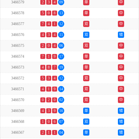
3466579
2
3
4
09
单
中
3466578
5
0
8
13
单
中
3466577
7
4
1
12
双
中
3466576
4
3
4
11
双
错
3466575
2
0
4
06
双
中
3466574
7
1
9
17
单
中
3466573
4
8
7
19
单
中
3466572
5
3
4
12
双
中
3466571
4
1
9
14
双
中
3466570
0
2
0
02
双
中
3466569
4
3
9
16
单
错
3466568
1
0
6
07
双
错
3466567
2
1
1
04
单
错