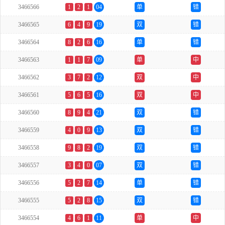
3466566
1
2
1
04
单
错
3466565
6
4
9
19
双
错
3466564
8
2
6
16
单
错
3466563
1
1
7
09
单
中
3466562
3
7
2
12
双
中
3466561
5
6
5
16
双
中
3466560
8
9
4
21
双
错
3466559
4
0
9
13
双
错
3466558
9
8
2
19
双
错
3466557
3
4
0
07
双
错
3466556
5
2
7
14
单
错
3466555
5
2
8
15
双
错
3466554
4
6
1
11
单
中