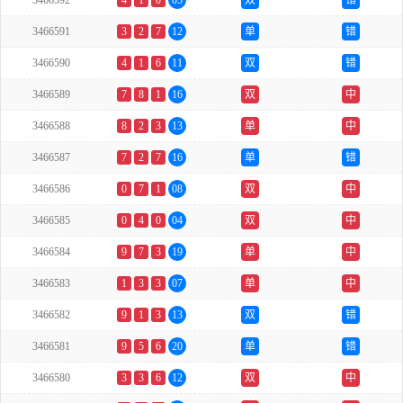
3466592
4
1
0
05
双
错
3466591
3
2
7
12
单
错
3466590
4
1
6
11
双
错
3466589
7
8
1
16
双
中
3466588
8
2
3
13
单
中
3466587
7
2
7
16
单
错
3466586
0
7
1
08
双
中
3466585
0
4
0
04
双
中
3466584
9
7
3
19
单
中
3466583
1
3
3
07
单
中
3466582
9
1
3
13
双
错
3466581
9
5
6
20
单
错
3466580
3
3
6
12
双
中