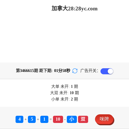
加拿大28:28yc.com
第
3466615
期 距下期:
01
分
58
秒
广告开关：
大单
未开:
1
期
大双
未开:
10
期
小单
未开:
2
期
4
5
1
10
小
双
咪牌
+
+
=
-