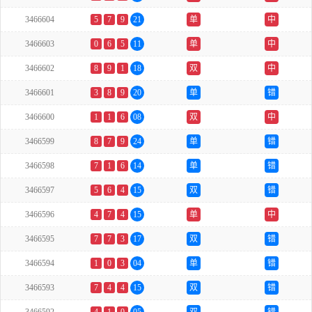
3466604
5
7
9
21
单
中
3466603
0
6
5
11
单
中
3466602
8
9
1
18
双
中
3466601
3
8
9
20
单
错
3466600
1
1
6
08
双
中
3466599
8
7
9
24
单
错
3466598
7
1
6
14
单
错
3466597
5
6
4
15
双
错
3466596
4
7
4
15
单
中
3466595
7
7
3
17
双
错
3466594
1
0
3
04
单
错
3466593
7
4
4
15
双
错