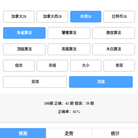
加拿大28
加拿大西28
台湾28
比特币28
朱雀算法
饕餮算法
鼎信算法
顶级算法
英雄算法
木白算法
组合
杀组
大小
单双
双项
双组
100期 正确：41 期 错误：59 期
正确率：41%
预测
走势
统计