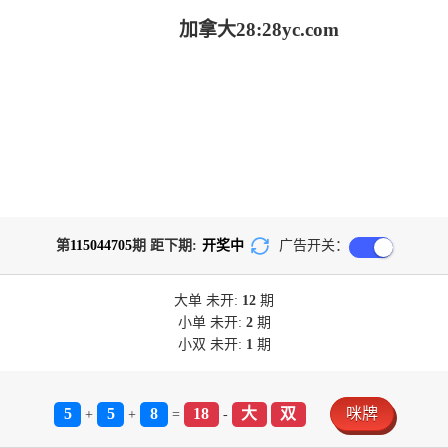
加拿大28:28yc.com
第
115044705
期 距下期:
开奖中
广告开关：
大单
未开:
12
期
小单
未开:
2
期
小双
未开:
1
期
5
5
8
18
大
双
咪牌
+
+
=
-