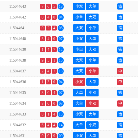
115044643
7
6
5
18
小双
大单
错
115044642
0
4
0
04
小单
大双
错
115044641
0
2
4
06
大双
小单
错
115044640
3
4
0
07
小双
大单
错
115044639
1
4
7
12
小单
大双
错
115044638
9
5
1
15
大双
小单
错
115044637
2
4
7
13
大双
小单
中
115044636
1
3
0
04
小双
大单
中
115044635
3
0
4
07
大单
小双
错
115044634
8
0
0
08
大单
小双
中
115044633
8
1
4
13
小双
大单
错
115044632
6
4
4
14
大单
小双
错
115044631
0
0
9
09
小双
大单
错