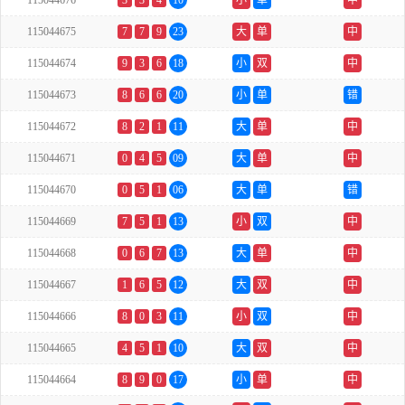
115044676
3
3
4
10
小
单
中
115044675
7
7
9
23
大
单
中
115044674
9
3
6
18
小
双
中
115044673
8
6
6
20
小
单
错
115044672
8
2
1
11
大
单
中
115044671
0
4
5
09
大
单
中
115044670
0
5
1
06
大
单
错
115044669
7
5
1
13
小
双
中
115044668
0
6
7
13
大
单
中
115044667
1
6
5
12
大
双
中
115044666
8
0
3
11
小
双
中
115044665
4
5
1
10
大
双
中
115044664
8
9
0
17
小
单
中