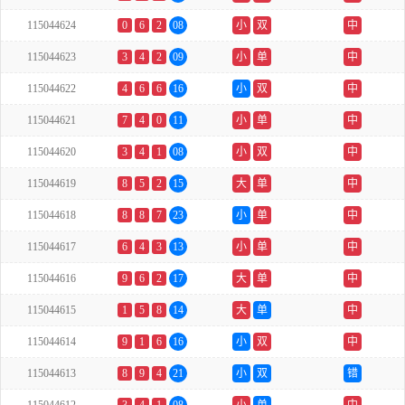
115044624
0
6
2
08
小
双
中
115044623
3
4
2
09
小
单
中
115044622
4
6
6
16
小
双
中
115044621
7
4
0
11
小
单
中
115044620
3
4
1
08
小
双
中
115044619
8
5
2
15
大
单
中
115044618
8
8
7
23
小
单
中
115044617
6
4
3
13
小
单
中
115044616
9
6
2
17
大
单
中
115044615
1
5
8
14
大
单
中
115044614
9
1
6
16
小
双
中
115044613
8
9
4
21
小
双
错