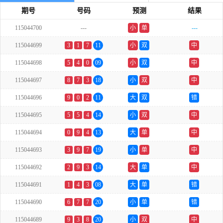
期号
号码
预测
结果
115044700
---
小
单
---
115044699
3
1
7
11
小
双
中
115044698
5
4
0
09
小
双
中
115044697
8
7
3
18
小
双
中
115044696
9
0
2
11
大
双
错
115044695
5
5
4
14
小
双
中
115044694
0
9
4
13
大
单
中
115044693
3
9
7
19
小
单
中
115044692
2
9
3
14
大
单
中
115044691
1
4
3
08
大
单
错
115044690
6
7
7
20
小
单
错
115044689
9
3
8
20
小
双
中