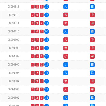
08090813
4
3
3
10
大
错
08090812
7
9
0
16
大
中
08090811
1
9
4
14
大
中
08090810
4
0
2
06
大
错
08090809
0
7
8
15
大
中
08090808
7
3
5
15
大
中
08090807
7
5
1
13
小
中
08090806
4
1
9
14
小
错
08090805
9
2
0
11
大
错
08090804
8
9
6
23
大
中
08090803
7
6
6
19
大
中
08090802
8
2
1
11
大
错