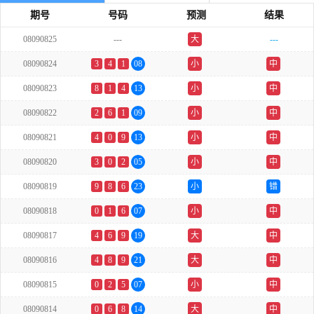
期号
号码
预测
结果
08090825
---
大
---
单
08090824
3
4
1
08
小
中
08090823
8
1
4
13
小
中
08090822
2
6
1
09
小
中
08090821
4
0
9
13
小
中
08090820
3
0
2
05
小
中
08090819
9
8
6
23
小
错
08090818
0
1
6
07
小
中
08090817
4
6
9
19
大
中
08090816
4
8
9
21
大
中
08090815
0
2
5
07
小
中
08090814
0
6
8
14
大
中