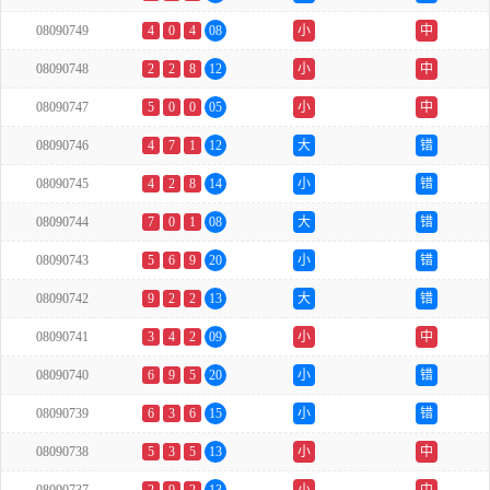
08090749
4
0
4
08
小
中
08090748
2
2
8
12
小
中
08090747
5
0
0
05
小
中
08090746
4
7
1
12
大
错
08090745
4
2
8
14
小
错
08090744
7
0
1
08
大
错
08090743
5
6
9
20
小
错
08090742
9
2
2
13
大
错
08090741
3
4
2
09
小
中
08090740
6
9
5
20
小
错
08090739
6
3
6
15
小
错
08090738
5
3
5
13
小
中