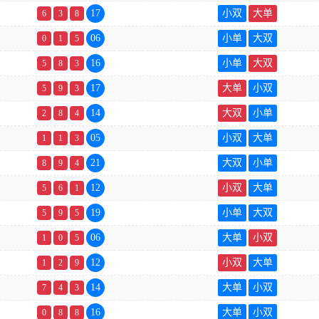
17
小双
大单
6
3
8
06
小单
大双
0
1
5
16
小单
大双
5
8
3
17
大单
小双
5
9
3
14
大双
小单
2
8
4
05
小双
大单
1
1
3
21
大双
小单
8
9
4
12
小双
大单
5
6
1
19
小单
大双
5
9
5
06
大单
小双
1
0
5
12
小双
大单
1
2
9
14
大单
小双
7
4
3
16
大单
小双
0
8
8