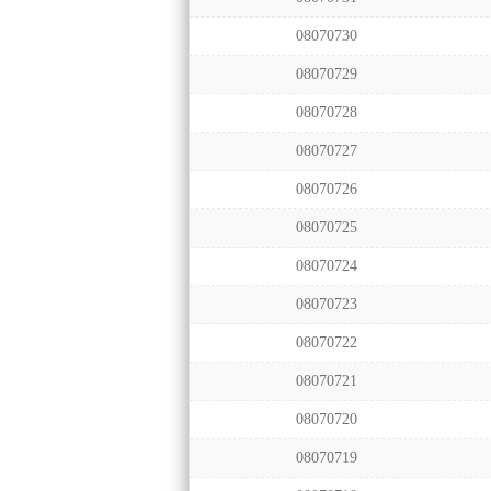
08070730
08070729
08070728
08070727
08070726
08070725
08070724
08070723
08070722
08070721
08070720
08070719