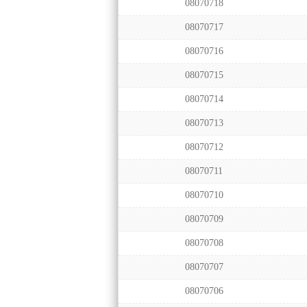
08070718
08070717
08070716
08070715
08070714
08070713
08070712
08070711
08070710
08070709
08070708
08070707
08070706