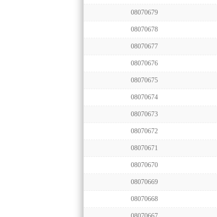
08070679
08070678
08070677
08070676
08070675
08070674
08070673
08070672
08070671
08070670
08070669
08070668
08070667