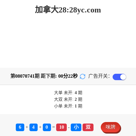
加拿大28:28yc.com
第
08070741
期 距下期:
00
分
22
秒
广告开关：
大单
未开:
4
期
大双
未开:
2
期
小单
未开:
1
期
6
+
4
+
0
=
10
-
小
双
咪牌