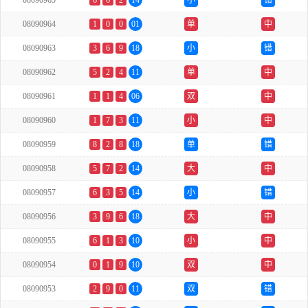
08090965
6
6
2
14
小
错
08090964
1
0
0
01
单
中
08090963
3
6
9
18
小
错
08090962
5
2
4
11
单
中
08090961
1
1
4
06
双
中
08090960
1
7
3
11
小
中
08090959
8
2
8
18
单
错
08090958
5
7
2
14
大
中
08090957
6
3
5
14
小
错
08090956
3
9
6
18
大
中
08090955
6
1
3
10
小
中
08090954
0
1
9
10
双
中
08090953
2
9
0
11
双
错