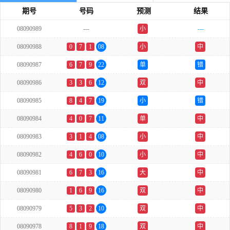
期号
号码
预测
结果
08090989
---
小
---
08090988
0
7
1
08
小
中
08090987
6
7
9
22
单
错
08090986
3
3
6
12
双
中
08090985
8
4
7
19
小
错
08090984
4
0
7
11
单
中
08090983
3
1
4
08
小
中
08090982
4
6
0
10
小
中
08090981
6
7
3
16
大
中
08090980
1
6
9
16
双
中
08090979
5
3
2
10
双
中
08090978
8
1
9
18
双
中