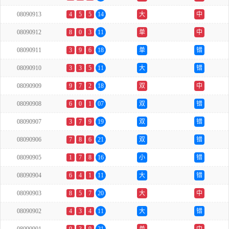
08090913
4
5
5
14
大
中
08090912
8
0
3
11
单
中
08090911
3
9
6
18
单
错
08090910
3
3
5
11
大
错
08090909
9
7
2
18
双
中
08090908
6
0
1
07
双
错
08090907
3
7
9
19
双
错
08090906
7
8
6
21
双
错
08090905
1
7
8
16
小
错
08090904
6
4
1
11
大
错
08090903
8
5
7
20
大
中
08090902
4
3
4
11
大
错