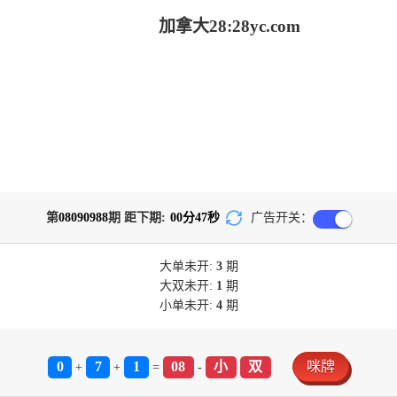
加拿大28:28yc.com
第
08090988
期 距下期:
00
分
47
秒
广告开关：
大单
未开:
3
期
大双
未开:
1
期
小单
未开:
4
期
0
7
1
08
小
双
咪牌
+
+
=
-