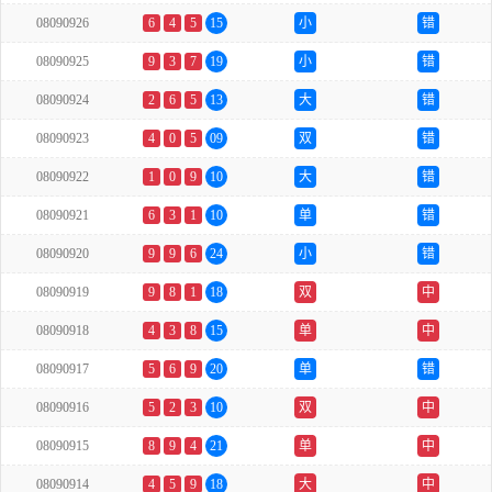
08090926
6
4
5
15
小
错
08090925
9
3
7
19
小
错
08090924
2
6
5
13
大
错
08090923
4
0
5
09
双
错
08090922
1
0
9
10
大
错
08090921
6
3
1
10
单
错
08090920
9
9
6
24
小
错
08090919
9
8
1
18
双
中
08090918
4
3
8
15
单
中
08090917
5
6
9
20
单
错
08090916
5
2
3
10
双
中
08090915
8
9
4
21
单
中
08090914
4
5
9
18
大
中