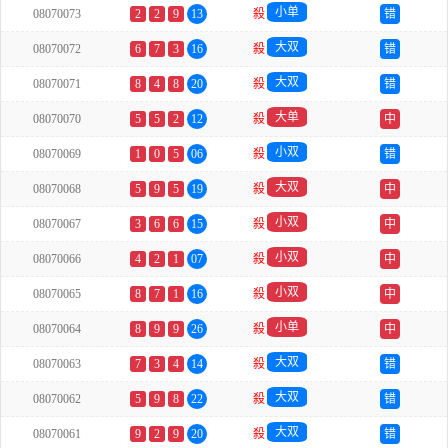
小单
08070073
2
2
9
13
殺
错
大双
08070072
6
7
3
16
殺
错
大双
08070071
8
4
8
20
殺
错
大单
08070070
5
5
2
12
殺
中
小双
08070069
1
0
5
06
殺
错
大双
08070068
5
9
5
19
殺
中
小双
08070067
3
6
6
15
殺
中
小双
08070066
4
2
1
07
殺
中
小双
08070065
8
7
1
16
殺
中
小单
08070064
8
9
9
26
殺
中
大双
08070063
7
3
4
14
殺
错
大双
08070062
5
9
8
22
殺
错
大双
08070061
9
2
9
20
殺
错