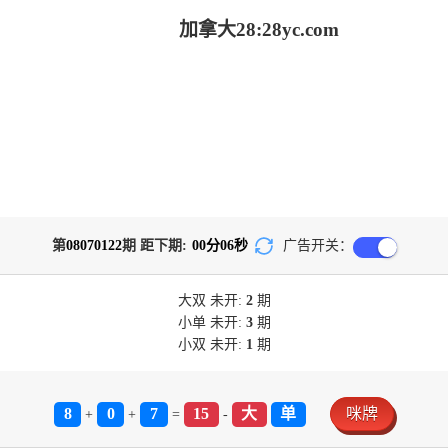
加拿大28:28yc.com
第
08070122
期 距下期:
00
分
06
秒
广告开关：
大双
未开:
2
期
小单
未开:
3
期
小双
未开:
1
期
8
0
7
15
大
单
咪牌
+
+
=
-