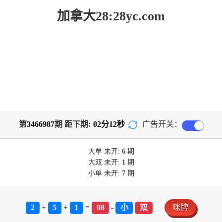
加拿大28:28yc.com
第
3466987
期 距下期:
02
分
12
秒
广告开关：
大单
未开:
6
期
大双
未开:
1
期
小单
未开:
7
期
2
+
5
+
1
=
08
-
小
双
咪牌