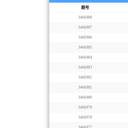
期号
3466988
3466987
3466986
3466985
3466984
3466983
3466982
3466981
3466980
3466979
3466978
3466977