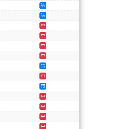
错
错
中
中
中
中
错
中
错
中
中
中
中