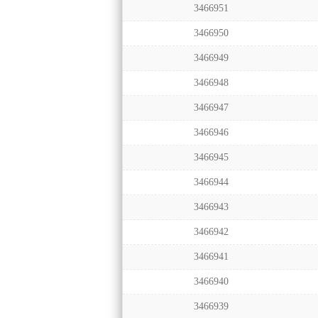
3466951
3466950
3466949
3466948
3466947
3466946
3466945
3466944
3466943
3466942
3466941
3466940
3466939