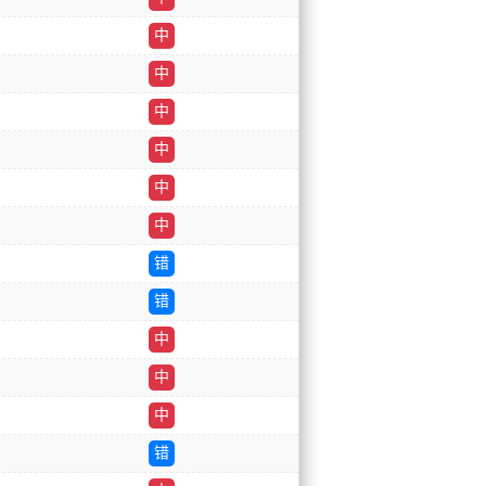
中
中
中
中
中
中
错
错
中
中
中
错