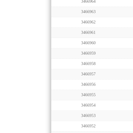
3466964
3466963
3466962
3466961
3466960
3466959
3466958
3466957
3466956
3466955
3466954
3466953
3466952