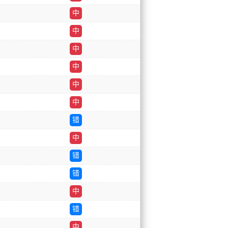
中
中
中
中
中
中
错
中
错
错
中
错
中