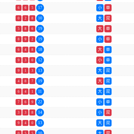
17
小
单
6
6
5
10
大
双
0
2
8
19
大
单
5
8
6
19
小
单
8
9
2
18
大
单
6
4
8
12
小
单
9
3
0
13
大
双
9
1
3
19
大
双
4
8
7
11
大
双
6
4
1
22
小
单
7
6
9
14
小
双
3
3
8
13
大
双
9
4
0
10
大
双
0
5
5