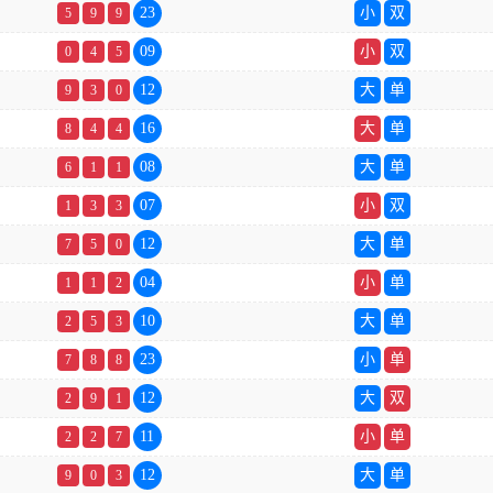
23
小
双
5
9
9
09
小
双
0
4
5
12
大
单
9
3
0
16
大
单
8
4
4
08
大
单
6
1
1
07
小
双
1
3
3
12
大
单
7
5
0
04
小
单
1
1
2
10
大
单
2
5
3
23
小
单
7
8
8
12
大
双
2
9
1
11
小
单
2
2
7
12
大
单
9
0
3