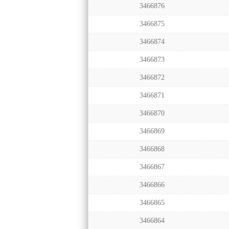
3466876
3466875
3466874
3466873
3466872
3466871
3466870
3466869
3466868
3466867
3466866
3466865
3466864