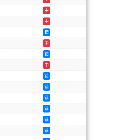
中
中
错
中
错
中
错
错
错
错
错
错