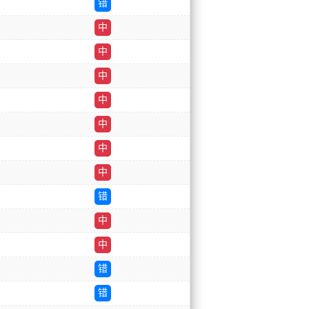
错
中
中
中
中
中
中
中
错
中
中
错
错