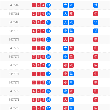
3467282
7
2
4
13
大
双
错
3467281
2
8
0
10
大
双
中
3467280
5
1
5
11
大
双
错
3467279
6
6
2
14
小
单
错
3467278
6
9
6
21
大
单
中
3467277
1
8
2
11
大
单
中
3467276
7
3
9
19
小
单
中
3467275
5
1
2
08
小
双
中
3467274
1
0
1
02
小
单
中
3467273
1
4
3
08
小
单
中
3467272
6
2
8
16
小
双
中
3467271
8
3
5
16
大
单
中
3467270
7
2
3
12
小
单
中