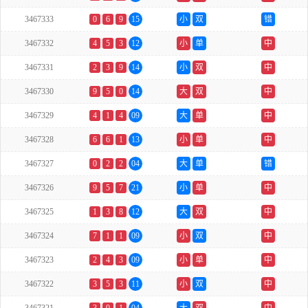
3467333
0
6
9
15
小
双
错
3467332
4
5
3
12
小
单
中
3467331
2
3
9
14
小
双
中
3467330
9
5
0
14
大
双
中
3467329
4
1
4
09
大
单
中
3467328
6
6
1
13
小
单
中
3467327
0
2
2
04
大
单
错
3467326
9
5
7
21
小
单
中
3467325
1
3
8
12
大
双
中
3467324
7
1
1
09
小
双
中
3467323
2
4
3
09
小
单
中
3467322
3
5
3
11
小
双
中