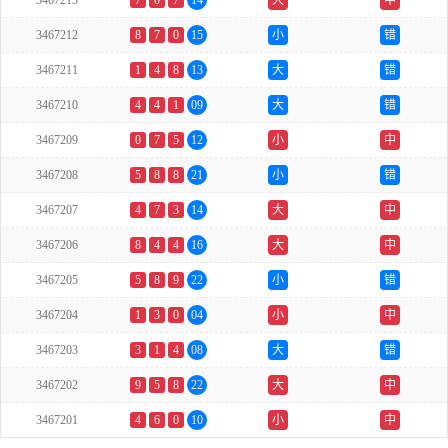
3467213
7
0
7
14
大
中
3467212
8
7
0
15
小
错
3467211
1
4
8
13
大
错
3467210
4
4
1
09
大
错
3467209
0
7
5
12
小
中
3467208
5
8
8
21
小
错
3467207
4
7
3
14
大
中
3467206
8
4
4
16
大
中
3467205
5
8
9
22
小
错
3467204
1
3
0
04
小
中
3467203
3
1
4
08
大
错
3467202
9
5
8
22
大
中
3467201
4
6
0
10
小
中