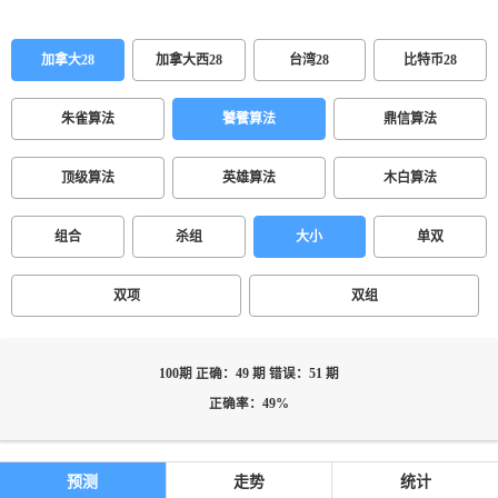
加拿大28
加拿大西28
台湾28
比特币28
朱雀算法
饕餮算法
鼎信算法
顶级算法
英雄算法
木白算法
组合
杀组
大小
单双
双项
双组
100期 正确：49 期 错误：51 期
正确率：49%
预测
走势
统计