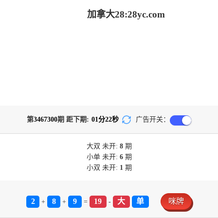
加拿大28:28yc.com
第
3467300
期 距下期:
01
分
22
秒
广告开关：
大双
未开:
8
期
小单
未开:
6
期
小双
未开:
1
期
2
8
9
19
大
单
咪牌
+
+
=
-