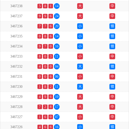
3467238
5
8
1
14
大
中
3467237
9
9
6
24
大
中
3467236
7
7
6
20
小
错
3467235
0
8
6
14
小
错
3467234
9
7
0
16
小
错
3467233
8
0
3
11
小
中
3467232
4
0
0
04
大
错
3467231
0
0
6
06
小
中
3467230
1
8
2
11
大
错
3467229
4
9
6
19
大
中
3467228
7
2
8
17
大
中
3467227
1
6
0
07
小
中
3467226
4
6
6
16
小
错