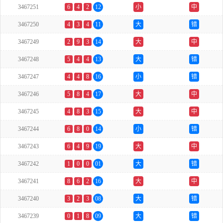
3467251
6
4
2
12
小
中
3467250
4
3
4
11
大
错
3467249
2
9
3
14
大
中
3467248
5
4
4
13
大
错
3467247
4
4
8
16
小
错
3467246
5
8
4
17
大
中
3467245
4
8
3
15
大
中
3467244
6
8
0
14
小
错
3467243
6
4
9
19
大
中
3467242
1
0
0
01
大
错
3467241
8
6
2
16
大
中
3467240
3
2
3
08
大
错
3467239
0
1
8
09
大
错