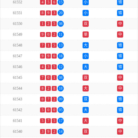
61552
4
5
6
15
小
错
61551
8
9
3
20
小
错
61550
1
2
5
08
双
中
61549
9
0
2
11
单
中
61548
7
1
5
13
大
错
61547
9
9
0
18
小
错
61546
4
3
5
12
大
错
61545
7
0
1
08
双
中
61544
8
2
8
18
大
中
61543
0
7
2
09
双
错
61542
5
0
0
05
大
错
61541
5
7
5
17
大
中
61540
3
9
2
14
双
中