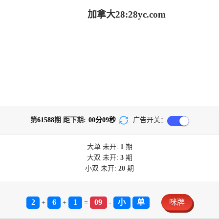
加拿大28:28yc.com
第
61588
期 距下期:
00
分
09
秒
广告开关：
大单
未开:
1
期
大双
未开:
3
期
小双
未开:
20
期
2
6
1
09
小
单
咪牌
+
+
=
-