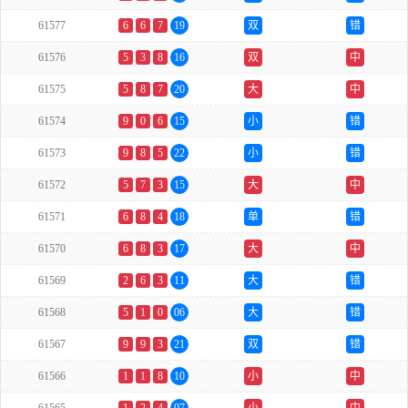
61577
6
6
7
19
双
错
61576
5
3
8
16
双
中
61575
5
8
7
20
大
中
61574
9
0
6
15
小
错
61573
9
8
5
22
小
错
61572
5
7
3
15
大
中
61571
6
8
4
18
单
错
61570
6
8
3
17
大
中
61569
2
6
3
11
大
错
61568
5
1
0
06
大
错
61567
9
9
3
21
双
错
61566
1
1
8
10
小
中