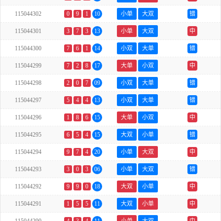
115044302
0
9
1
10
小单
大双
错
115044301
3
7
3
13
小单
大双
中
115044300
7
6
1
14
小双
大单
错
115044299
7
2
8
17
大单
小双
中
115044298
2
0
7
09
小双
大单
错
115044297
5
4
4
13
小双
大单
错
115044296
1
8
6
15
大单
小双
中
115044295
6
5
4
15
大双
小单
错
115044294
9
7
4
20
小单
大双
中
115044293
3
0
3
06
小单
大双
错
115044292
9
9
0
18
大双
小单
中
115044291
1
5
5
11
大双
小单
中