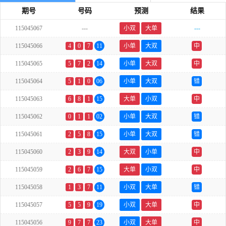
期号
号码
预测
结果
115045067
---
小双
大单
---
115045066
4
0
7
11
小单
大双
中
115045065
5
7
2
14
小单
大双
中
115045064
5
1
0
06
小单
大双
错
115045063
6
8
1
15
大单
小双
中
115045062
0
1
1
02
小单
大双
错
115045061
2
5
8
15
小单
大双
错
115045060
2
3
9
14
大双
小单
中
115045059
2
6
7
15
大单
小双
中
115045058
1
3
7
11
小双
大单
错
115045057
5
5
9
19
小双
大单
中
115045056
9
7
7
23
小双
大单
中