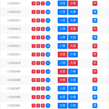
115045017
4
0
7
11
大双
小单
中
115045016
5
0
4
09
小双
大单
错
115045015
4
4
3
11
小双
大单
错
115045014
8
0
9
17
小双
大单
中
115045013
0
3
9
12
小单
大双
错
115045012
7
6
5
18
小单
大双
中
115045011
5
0
9
14
大双
小单
中
115045010
8
7
0
15
小双
大单
中
115045009
4
7
9
20
大双
小单
中
115045008
0
9
6
15
大单
小双
中
115045007
1
2
0
03
小双
大单
错
115045006
2
4
4
10
大双
小单
错
115045005
6
5
0
11
大单
小双
错