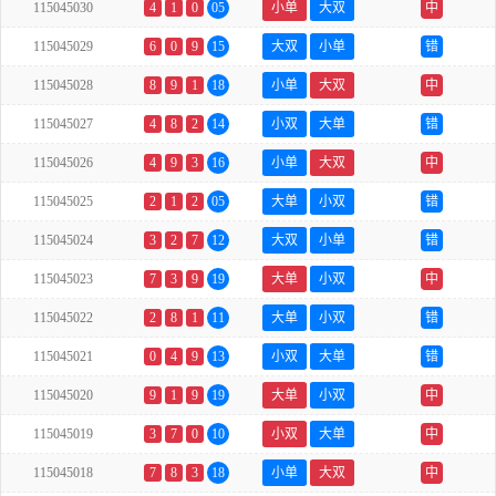
115045030
4
1
0
05
小单
大双
中
115045029
6
0
9
15
大双
小单
错
115045028
8
9
1
18
小单
大双
中
115045027
4
8
2
14
小双
大单
错
115045026
4
9
3
16
小单
大双
中
115045025
2
1
2
05
大单
小双
错
115045024
3
2
7
12
大双
小单
错
115045023
7
3
9
19
大单
小双
中
115045022
2
8
1
11
大单
小双
错
115045021
0
4
9
13
小双
大单
错
115045020
9
1
9
19
大单
小双
中
115045019
3
7
0
10
小双
大单
中
115045018
7
8
3
18
小单
大双
中