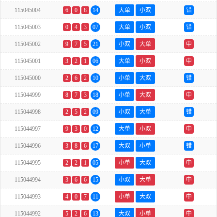
115045004
6
0
8
14
大单
小双
错
115045003
0
4
3
07
大单
小双
错
115045002
9
7
5
21
小双
大单
中
115045001
3
2
1
06
大单
小双
中
115045000
2
6
2
10
小单
大双
错
115044999
8
7
3
18
小单
大双
中
115044998
2
5
2
09
小双
大单
错
115044997
9
3
0
12
大单
小双
中
115044996
3
8
6
17
大双
小单
错
115044995
2
2
1
05
小单
大双
中
115044994
3
6
6
15
小双
大单
中
115044993
4
0
7
11
小单
大双
中
115044992
5
2
6
13
大双
小单
中