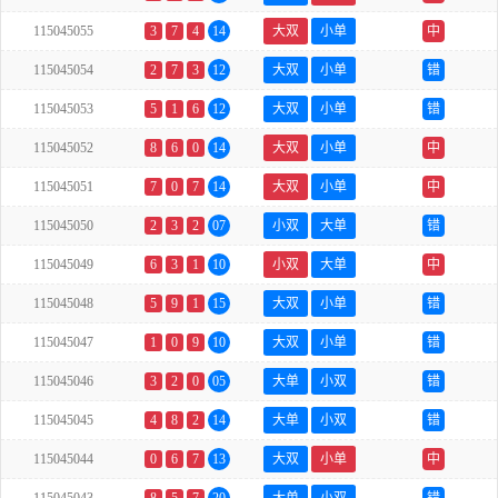
115045055
3
7
4
14
大双
小单
中
115045054
2
7
3
12
大双
小单
错
115045053
5
1
6
12
大双
小单
错
115045052
8
6
0
14
大双
小单
中
115045051
7
0
7
14
大双
小单
中
115045050
2
3
2
07
小双
大单
错
115045049
6
3
1
10
小双
大单
中
115045048
5
9
1
15
大双
小单
错
115045047
1
0
9
10
大双
小单
错
115045046
3
2
0
05
大单
小双
错
115045045
4
8
2
14
大单
小双
错
115045044
0
6
7
13
大双
小单
中