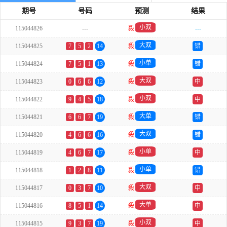
期号
号码
预测
结果
小双
115044826
---
殺
---
大双
115044825
7
5
2
14
殺
错
小单
115044824
7
5
1
13
殺
错
大双
115044823
0
6
6
12
殺
中
小双
115044822
9
4
5
18
殺
中
大单
115044821
6
6
7
19
殺
错
大双
115044820
4
6
6
16
殺
错
小单
115044819
4
6
7
17
殺
中
小单
115044818
1
2
8
11
殺
错
大双
115044817
0
3
7
10
殺
中
大单
115044816
8
5
1
14
殺
中
小双
115044815
9
3
7
19
殺
中