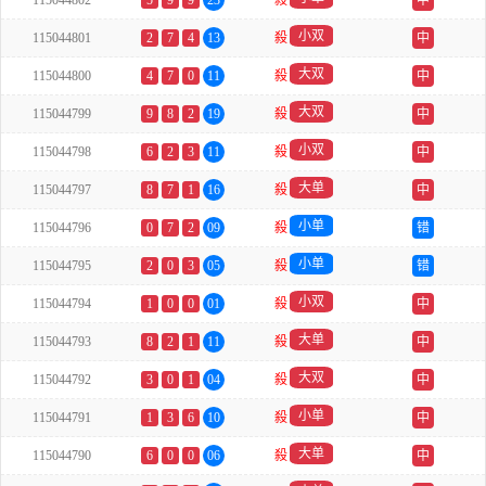
115044802
5
9
9
23
殺
中
小双
115044801
2
7
4
13
殺
中
大双
115044800
4
7
0
11
殺
中
大双
115044799
9
8
2
19
殺
中
小双
115044798
6
2
3
11
殺
中
大单
115044797
8
7
1
16
殺
中
小单
115044796
0
7
2
09
殺
错
小单
115044795
2
0
3
05
殺
错
小双
115044794
1
0
0
01
殺
中
大单
115044793
8
2
1
11
殺
中
大双
115044792
3
0
1
04
殺
中
小单
115044791
1
3
6
10
殺
中
大单
115044790
6
0
0
06
殺
中