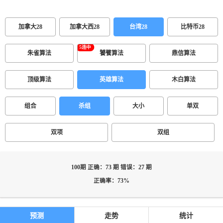
加拿大28
加拿大西28
台湾28
比特币28
朱雀算法
饕餮算法
鼎信算法
顶级算法
英雄算法
木白算法
组合
杀组
大小
单双
双项
双组
100期 正确：73 期 错误：27 期
正确率：73%
预测
走势
统计