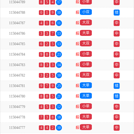
小单
115044789
8
5
4
17
殺
中
小双
115044788
0
1
9
10
殺
错
大双
115044787
4
1
6
11
殺
中
大单
115044786
3
3
7
13
殺
中
大双
115044785
6
2
5
13
殺
中
小单
115044784
9
8
6
23
殺
中
小单
115044783
8
3
3
14
殺
中
大双
115044782
3
2
5
10
殺
中
大单
115044781
9
7
9
25
殺
错
大单
115044780
8
8
5
21
殺
错
小单
115044779
4
5
3
12
殺
中
大单
115044778
7
3
8
18
殺
中
大单
115044777
4
4
2
10
殺
中