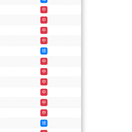
中
中
中
中
错
中
中
中
中
中
中
错