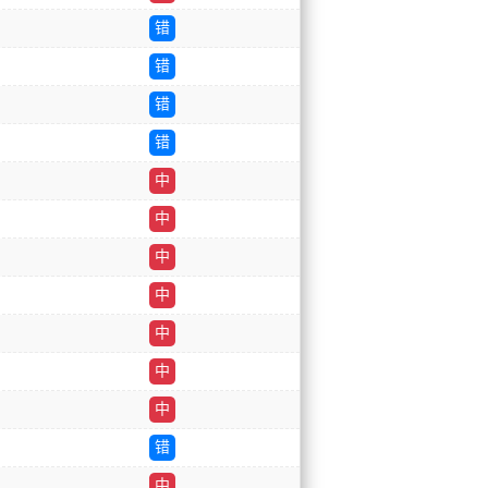
错
错
错
错
中
中
中
中
中
中
中
错
中