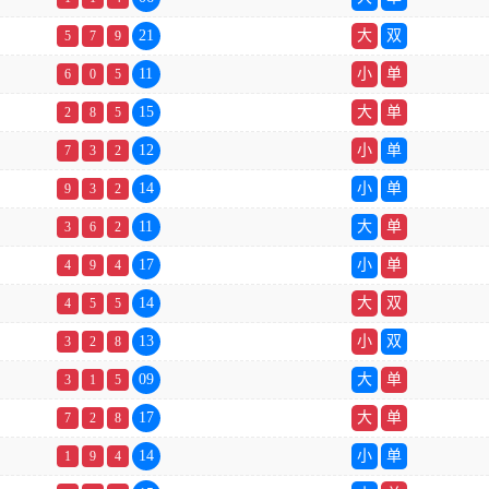
21
大
双
5
7
9
11
小
单
6
0
5
15
大
单
2
8
5
12
小
单
7
3
2
14
小
单
9
3
2
11
大
单
3
6
2
17
小
单
4
9
4
14
大
双
4
5
5
13
小
双
3
2
8
09
大
单
3
1
5
17
大
单
7
2
8
14
小
单
1
9
4