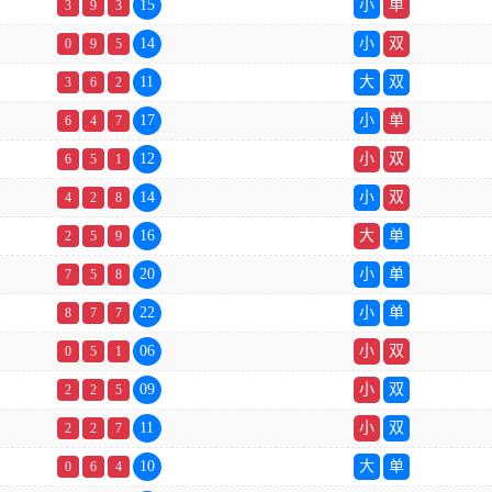
15
小
单
3
9
3
14
小
双
0
9
5
11
大
双
3
6
2
17
小
单
6
4
7
12
小
双
6
5
1
14
小
双
4
2
8
16
大
单
2
5
9
20
小
单
7
5
8
22
小
单
8
7
7
06
小
双
0
5
1
09
小
双
2
2
5
11
小
双
2
2
7
10
大
单
0
6
4