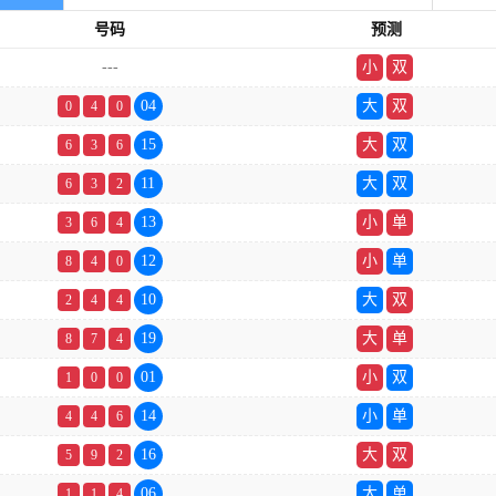
号码
预测
---
小
双
04
大
双
0
4
0
15
大
双
6
3
6
11
大
双
6
3
2
13
小
单
3
6
4
12
小
单
8
4
0
10
大
双
2
4
4
19
大
单
8
7
4
01
小
双
1
0
0
14
小
单
4
4
6
16
大
双
5
9
2
06
大
单
1
1
4