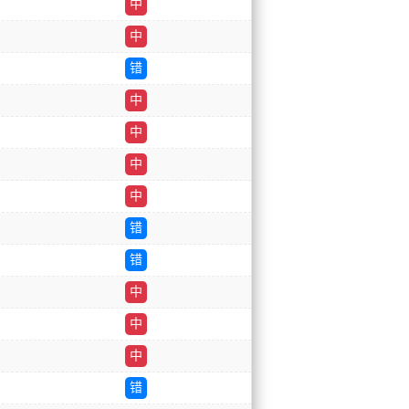
中
中
错
中
中
中
中
错
错
中
中
中
错