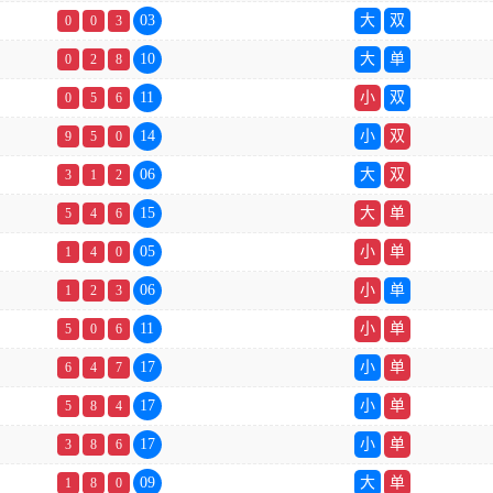
03
大
双
0
0
3
10
大
单
0
2
8
11
小
双
0
5
6
14
小
双
9
5
0
06
大
双
3
1
2
15
大
单
5
4
6
05
小
单
1
4
0
06
小
单
1
2
3
11
小
单
5
0
6
17
小
单
6
4
7
17
小
单
5
8
4
17
小
单
3
8
6
09
大
单
1
8
0