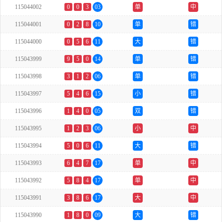
115044002
0
0
3
03
单
中
115044001
0
2
8
10
单
错
115044000
0
5
6
11
大
错
115043999
9
5
0
14
单
错
115043998
3
1
2
06
单
错
115043997
5
4
6
15
小
错
115043996
1
4
0
05
双
错
115043995
1
2
3
06
小
中
115043994
5
0
6
11
大
错
115043993
6
4
7
17
单
中
115043992
5
8
4
17
单
中
115043991
3
8
6
17
大
中
115043990
1
8
0
09
大
错