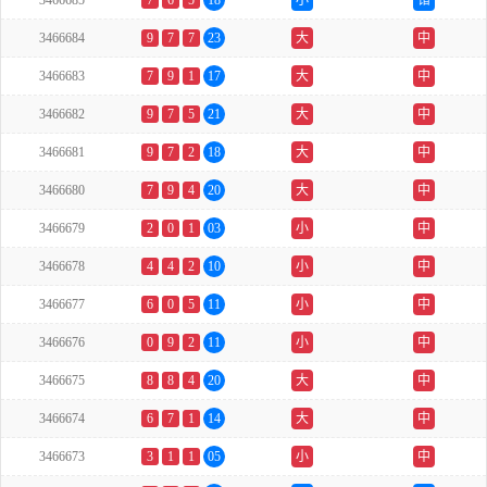
3466685
7
6
5
18
小
错
3466684
9
7
7
23
大
中
3466683
7
9
1
17
大
中
3466682
9
7
5
21
大
中
3466681
9
7
2
18
大
中
3466680
7
9
4
20
大
中
3466679
2
0
1
03
小
中
3466678
4
4
2
10
小
中
3466677
6
0
5
11
小
中
3466676
0
9
2
11
小
中
3466675
8
8
4
20
大
中
3466674
6
7
1
14
大
中
3466673
3
1
1
05
小
中