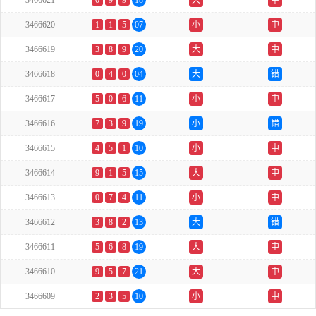
3466621
0
9
9
18
大
中
3466620
1
1
5
07
小
中
3466619
3
8
9
20
大
中
3466618
0
4
0
04
大
错
3466617
5
0
6
11
小
中
3466616
7
3
9
19
小
错
3466615
4
5
1
10
小
中
3466614
9
1
5
15
大
中
3466613
0
7
4
11
小
中
3466612
3
8
2
13
大
错
3466611
5
6
8
19
大
中
3466610
9
5
7
21
大
中
3466609
2
3
5
10
小
中