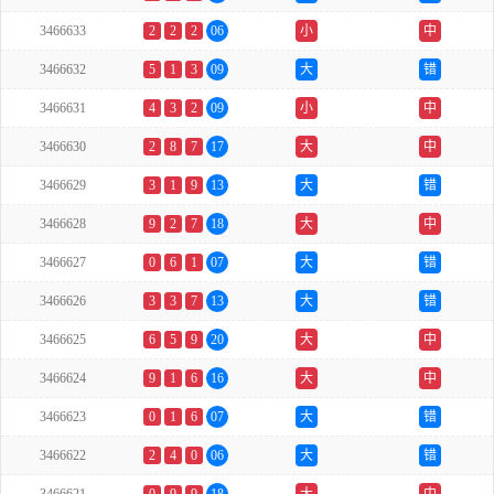
3466633
2
2
2
06
小
中
3466632
5
1
3
09
大
错
3466631
4
3
2
09
小
中
3466630
2
8
7
17
大
中
3466629
3
1
9
13
大
错
3466628
9
2
7
18
大
中
3466627
0
6
1
07
大
错
3466626
3
3
7
13
大
错
3466625
6
5
9
20
大
中
3466624
9
1
6
16
大
中
3466623
0
1
6
07
大
错
3466622
2
4
0
06
大
错