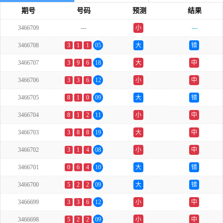
期号
号码
预测
结果
3466709
---
小
---
单
3466708
3
1
1
05
大
错
3466707
3
9
6
18
大
中
3466706
3
3
6
12
小
中
3466705
8
1
0
09
大
错
3466704
8
1
2
11
小
中
3466703
3
8
8
19
大
中
3466702
3
1
4
08
小
中
3466701
0
6
4
10
大
错
3466700
5
2
2
09
大
错
3466699
3
3
6
12
小
中
3466698
5
2
2
09
小
中