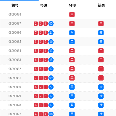
期号
号码
预测
结果
08090088
---
单
---
08090087
2
0
3
05
单
中
08090086
7
6
8
21
双
错
08090085
3
6
7
16
单
错
08090084
8
4
1
13
单
中
08090083
6
2
7
15
单
中
08090082
8
6
3
17
单
中
08090081
2
0
7
09
单
中
08090080
6
7
9
22
单
错
08090079
5
2
5
12
单
错
08090078
6
5
6
17
双
错
08090077
4
0
4
08
单
错