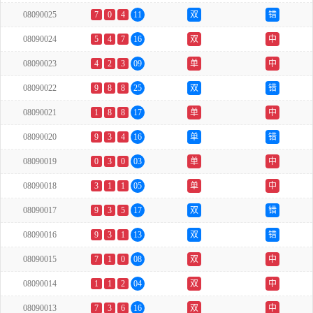
08090025
7
0
4
11
双
错
08090024
5
4
7
16
双
中
08090023
4
2
3
09
单
中
08090022
9
8
8
25
双
错
08090021
1
8
8
17
单
中
08090020
9
3
4
16
单
错
08090019
0
3
0
03
单
中
08090018
3
1
1
05
单
中
08090017
9
3
5
17
双
错
08090016
9
3
1
13
双
错
08090015
7
1
0
08
双
中
08090014
1
1
2
04
双
中
08090013
7
3
6
16
双
中