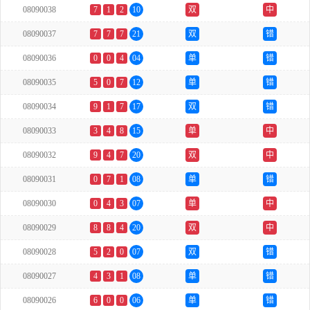
08090038
7
1
2
10
双
中
08090037
7
7
7
21
双
错
08090036
0
0
4
04
单
错
08090035
5
0
7
12
单
错
08090034
9
1
7
17
双
错
08090033
3
4
8
15
单
中
08090032
9
4
7
20
双
中
08090031
0
7
1
08
单
错
08090030
0
4
3
07
单
中
08090029
8
8
4
20
双
中
08090028
5
2
0
07
双
错
08090027
4
3
1
08
单
错
08090026
6
0
0
06
单
错