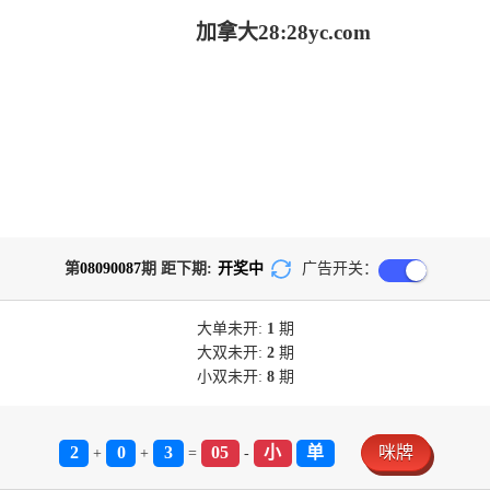
加拿大28:28yc.com
第
08090087
期 距下期:
开奖中
广告开关：
大单
未开:
1
期
大双
未开:
2
期
小双
未开:
8
期
2
0
3
05
小
单
咪牌
+
+
=
-